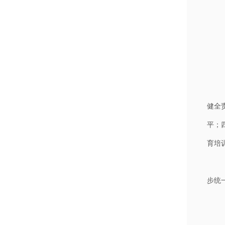
健全
平；
育培
步统