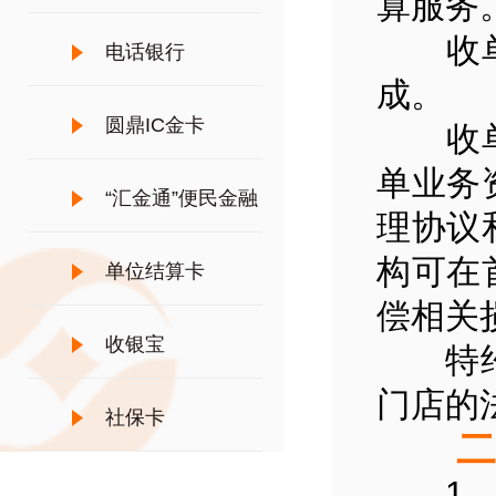
算服务
收单业
电话银行
成。
圆鼎IC金卡
收单机
单业务
“汇金通”便民金融
理协议
构可在
服务
单位结算卡
偿相关
收银宝
特约商
门店的
社保卡
二、
1、消