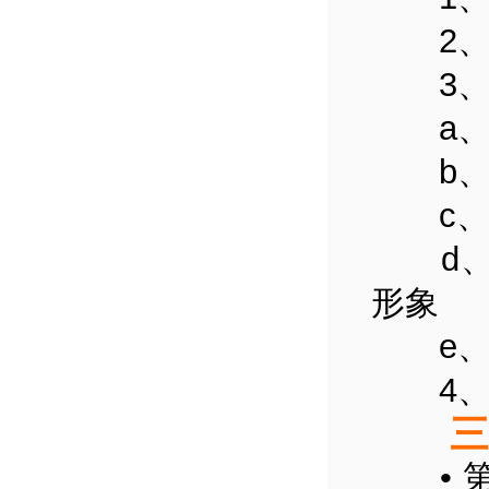
2、退
3、
a、方
b、比
c、交
d、满
形象
e、帮
4、
三、
• 第