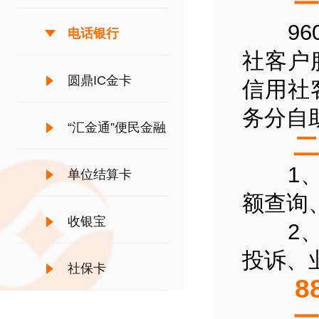
一、
960
电话银行
社客户
圆鼎IC金卡
信用社
务分自
“汇金通”便民金融
二、
1、自
服务
单位结算卡
额查询
收银宝
2、人
投诉、
社保卡
888
一、