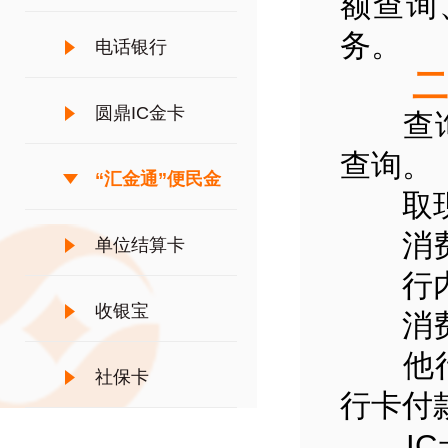
额查询
务。
电话银行
二、
圆鼎IC金卡
查询：
查询。
“汇金通”便民金
取现：
消费：
融服务
单位结算卡
行内转
收银宝
消费撤
他行卡
社保卡
行卡付
IC卡