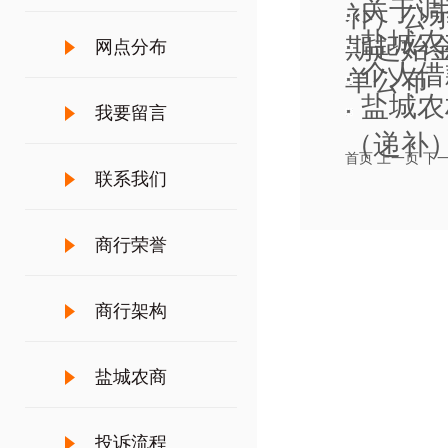
关于调
补）公
盐城农
期起始金额
网点分布
个人借
单公布
盐城农
我要留言
（递补
首页
上一页
下
联系我们
商行荣誉
商行架构
盐城农商
投诉流程