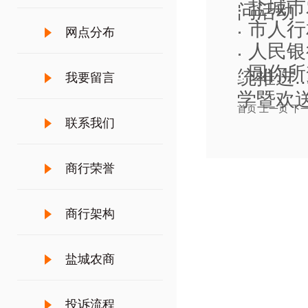
盐城市
问活动
市人行
网点分布
人民银
圆你所
统推进..
我要留言
学暨欢送职
首页
上一页
下
联系我们
商行荣誉
商行架构
盐城农商
投诉流程