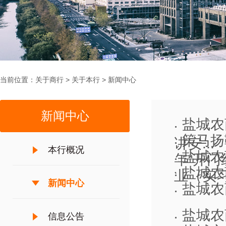
当前位置：
关于商行
>
关于本行
>
新闻中心
新闻中心
盐城农
策马扬
讲安...
本行概况
盐城农
年“开门红
盐城农
业（实习）
新闻中心
盐城农
盐城农
信息公告