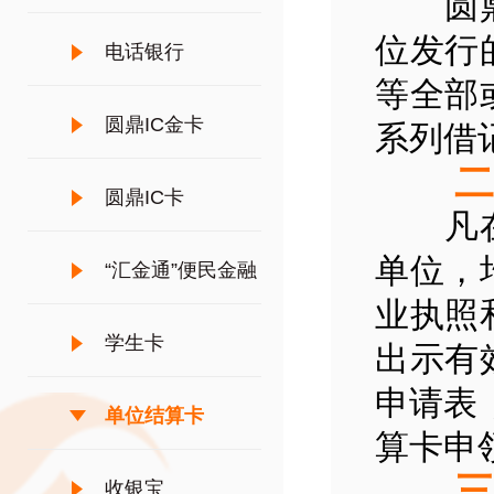
圆鼎单
位发行
电话银行
等全部
圆鼎IC金卡
系列借
二、
圆鼎IC卡
凡在江
单位，
“汇金通”便民金融
业执照
服务
学生卡
出示有
申请表
单位结算卡
算卡申
三、
收银宝