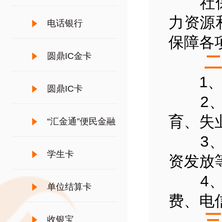
社保卡
力资源
电话银行
保障各
圆鼎IC金卡
二、
1、社
圆鼎IC卡
2、社
育、失
“汇金通”便民金融
3、政
服务
学生卡
资发放
4、民
单位结算卡
费、电
三、
收银宝