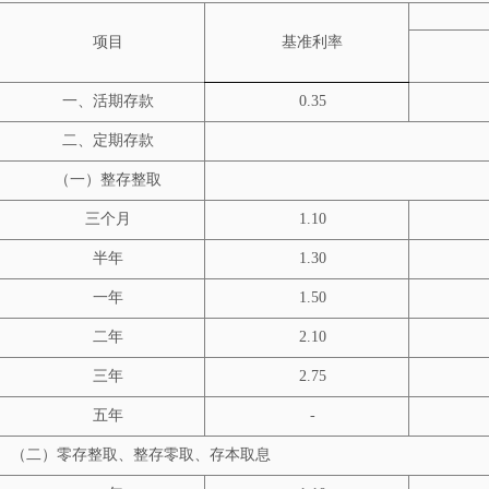
项目
基准利率
一、活期存款
0.35
二、定期存款
（一）整存整取
三个月
1.10
半年
1.30
一年
1.50
二年
2.10
三年
2.75
五年
-
（二）零存整取、整存零取、存本取息