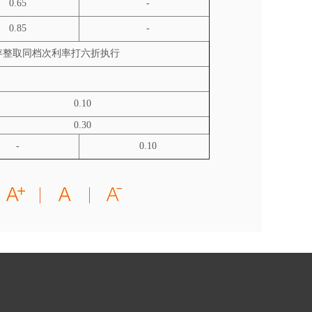
0.65
-
0.85
-
存整取同档次利率打六折执行
0.10
0.30
-
0.10