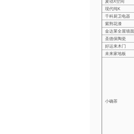
麦动X空间
现代纯K
千科厨卫电器
紫荆花漆
金达莱全屋墙
圣德保陶瓷
好运来木门
未来家地板
小确茶