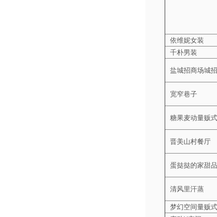
依维妮女装
千朴男装
盐城招商场城
宽窄巷子
糖果麦动量贩式
晋美山村餐厅
蛋挞挞的家甜
清风里汗蒸
梦幻空间量贩式