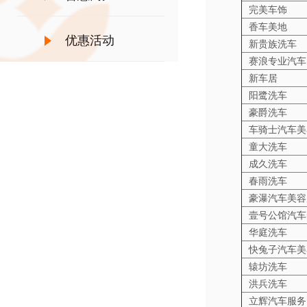
完美车饰
香车美地
优惠活动
新贵族洗车
赛浪专业汽车
新车居
阳鹭洗车
豪爵洗车
车骑士汽车美
童大洗车
成久洗车
春雨洗车
豪瀑汽车美容
壹号公馆汽车
华庭洗车
快兔子汽车美
辕坊洗车
洪兵洗车
立辉汽车服务